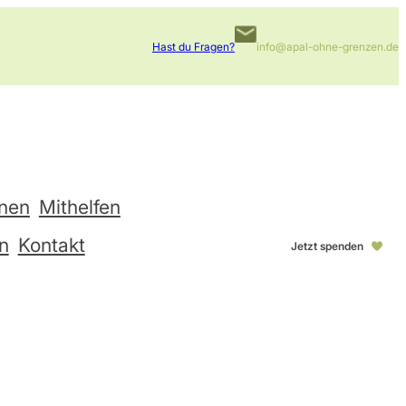
Hast du Fragen?
info@apal-ohne-grenzen.de
onen
Mithelfen
n
Kontakt
Jetzt spenden