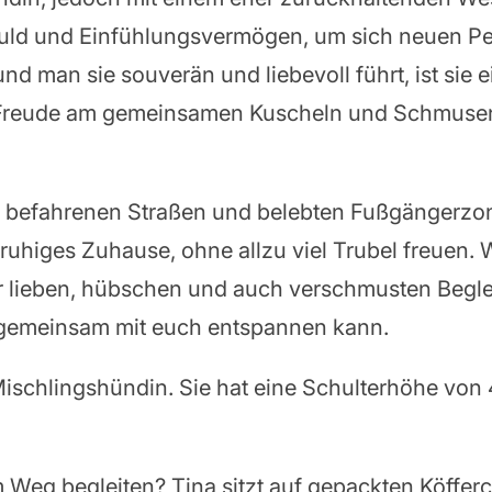
duld und Einfühlungsvermögen, um sich neuen P
nd man sie souverän und liebevoll führt, ist sie 
l Freude am gemeinsamen Kuscheln und Schmusen 
l befahrenen Straßen und belebten Fußgängerzone
ruhiges Zuhause, ohne allzu viel Trubel freuen. We
er lieben, hübschen und auch verschmusten Begleit
 gemeinsam mit euch entspannen kann.
ischlingshündin. Sie hat eine Schulterhöhe von 4
 Weg begleiten? Tina sitzt auf gepackten Köffer